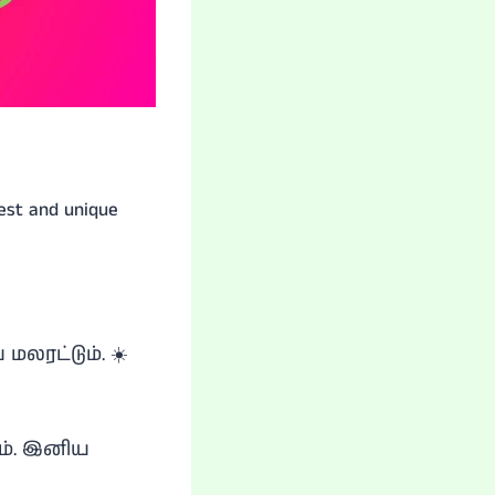
t and unique
மலரட்டும். ☀️
ும். இனிய