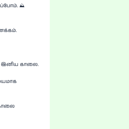
்போம். ⛰️
க்கம்.
🕯️ இனிய காலை.
ணமயமாக
️ காலை