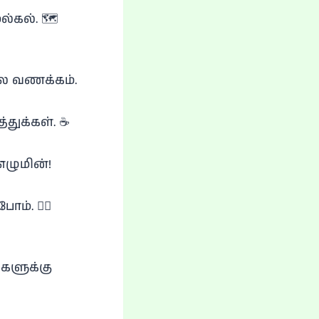
கல். 🗺️
ை வணக்கம்.
்துக்கள். ☕
எழுமின்!
. 🧘‍♀️
்களுக்கு