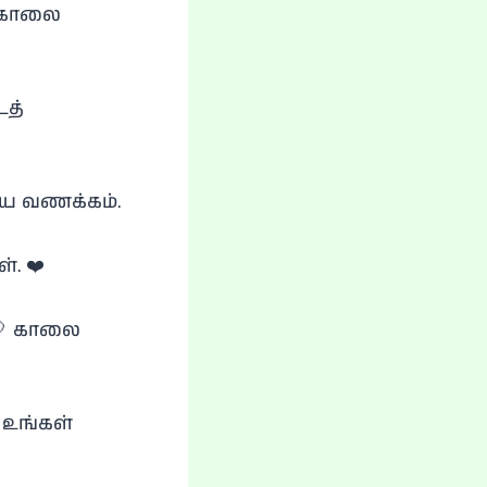
 காலை
டத்
ிய வணக்கம்.
். ❤️
 🎈 காலை
 உங்கள்