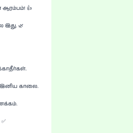
ரம்பம்! 👍
ை இது. 🌿
காதீர்கள்.
💡 இனிய காலை.
ணக்கம்.
 ✅