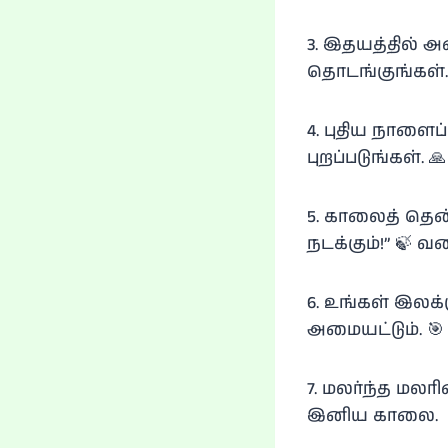
3. இதயத்தில் அ
தொடங்குங்கள்
4. புதிய நாளை
புறப்படுங்கள். 🙏
5. காலைத் தென்
நடக்கும்!” 🍃 வ
6. உங்கள் இலக
அமையட்டும். 🎯
7. மலர்ந்த மலரின
இனிய காலை.