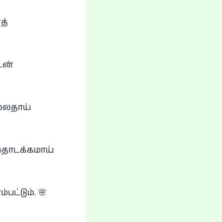
த்
டன்
ல்லதாய்
 தொடக்கமாய்
பட்டும். 🌸